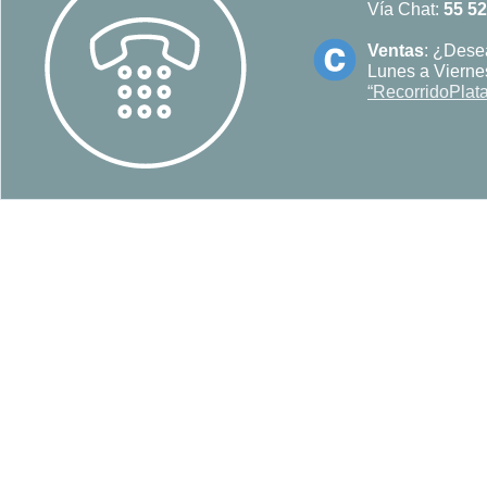
Vía Chat:
55 5
Ventas
: ¿Desea
Lunes a Viernes
“RecorridoPlat